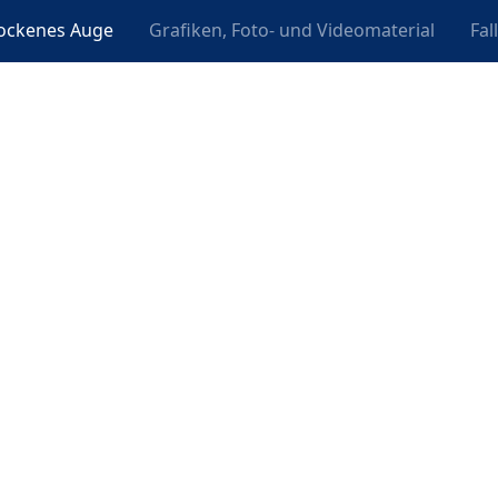
ockenes Auge
Grafiken, Foto- und Videomaterial
Fal