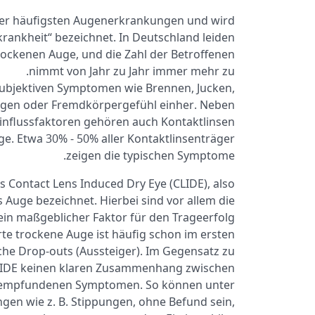
 der häufigsten Augenerkrankungen und wird
krankheit“ bezeichnet. In Deutschland leiden
ockenen Auge, und die Zahl der Betroffenen
nimmt von Jahr zu Jahr immer mehr zu.
subjektiven Symptomen wie Brennen, Jucken,
ungen oder Fremdkörpergefühl einher. Neben
nflussfaktoren gehören auch Kontaktlinsen
e. Etwa 30% - 50% aller Kontaktlinsenträger
zeigen die typischen Symptome.
s Contact Lens Induced Dry Eye (CLIDE), also
 Auge bezeichnet. Hierbei sind vor allem die
in maßgeblicher Faktor für den Trageerfolg
rte trockene Auge ist häufig schon im ersten
iche Drop-outs (Aussteiger). Im Gegensatz zu
LIDE keinen klaren Zusammenhang zwischen
iv empfundenen Symptomen. So können unter
en wie z. B. Stippungen, ohne Befund sein,