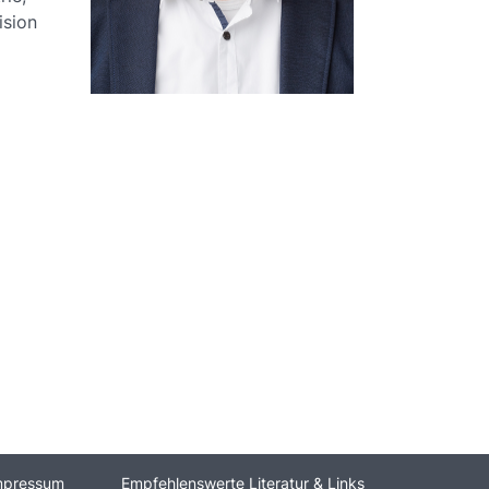
ision
mpressum
Empfehlenswerte Literatur & Links