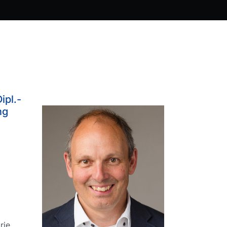
ipl.-
ng
rie,