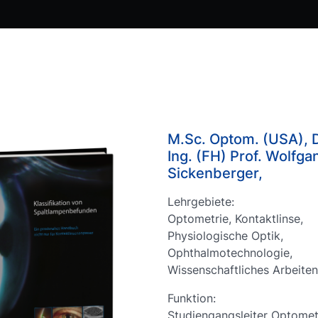
M.Sc. Optom. (USA), D
Ing. (FH) Prof. Wolfga
Sickenberger,
Lehrgebiete:
Optometrie, Kontaktlinse,
Physiologische Optik,
Ophthalmotechnologie,
Wissenschaftliches Arbeiten
Funktion:
Studiengangsleiter Optomet