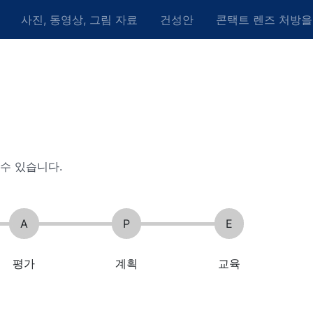
사진, 동영상, 그림 자료
건성안
콘택트 렌즈 처방을
수 있습니다.
A
P
E
평가
계획
교육